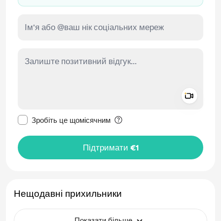
Add a 
Зробити це повідомлення приватним
Зробіть це щомісячним
Підтримати €1
Нещодавні прихильники
Показати більше