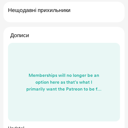
Нещодавні прихильники
Дописи
Memberships will no longer be an
option here as that’s what I
primarily want the Patreon to be for
and want this page to be for one
time donations going forward. I
greatly appreciate your support
thus far however^^ (Making some
changes and stuff so please excuse