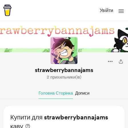
Увійти
strawberrybannajams
2 прихильники(ів)
Головна Сторінка
Дописи
Купити для strawberrybannajams
каву