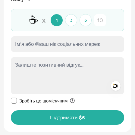
☕
x
1
3
5
Add a 
Зробити це повідомлення приватним
Зробіть це щомісячним
Підтримати $5