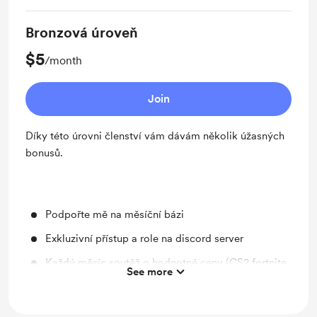
Bronzová úroveň
$5
/month
Join
Díky této úrovni členství vám dávám několik úžasných
bonusů.
Podpořte mě na měsíční bázi
Exkluzivní přístup a role na discord server
Každý měsíc soutěž o hodnotné ceny (CS2,fortnite
See more
skiny, hry do 50€, gift kartičky)