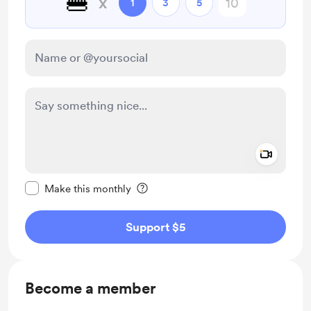
🍔
x
1
3
5
Add a 
Make this message private
Make this monthly
Support $5
Become a member