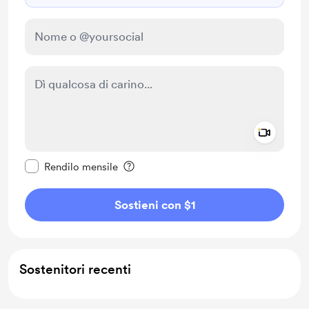
Add a 
Rendi questo messaggio privato
Rendilo mensile
Sostieni con $1
Sostenitori recenti