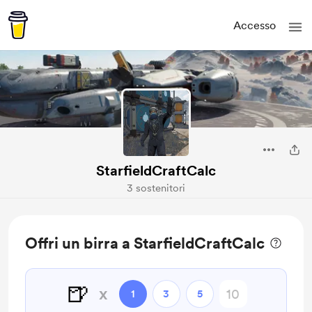
Accesso
StarfieldCraftCalc
3 sostenitori
Offri un birra a StarfieldCraftCalc
🍺
x
1
3
5