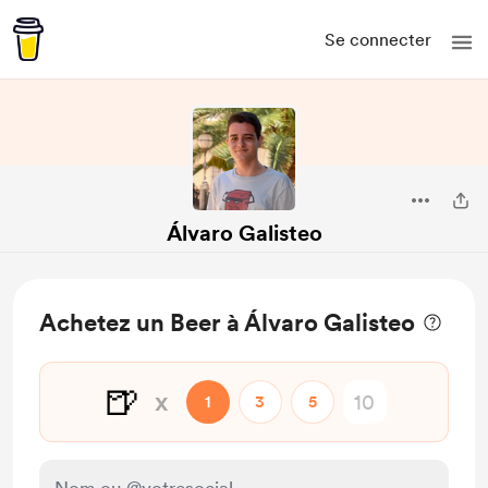
Se connecter
Álvaro Galisteo
Achetez un Beer à Álvaro Galisteo
🍺
x
1
3
5