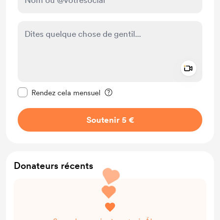
Add a 
Rendre ce message privé
Rendez cela mensuel
Soutenir 5 €
Donateurs récents