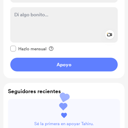
Add a 
Configurar este mensaje como privado
Hazlo mensual
Apoyo
Seguidores recientes
Sé la primera en apoyar Tahiru.