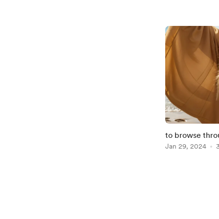
to browse thr
Jan 29, 2024
Item
1
of
2