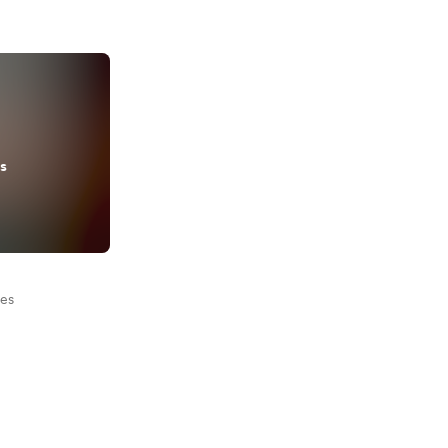
s
nes