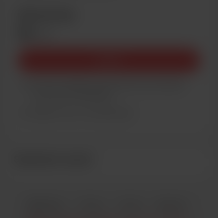
Membership
$5
/mese
Unisciti
You’ll be notified by email when new members-
only posts are published.
Support me on a monthly basis
Sostenitori recenti
Italiano
Privacy
Termini
Rapporto