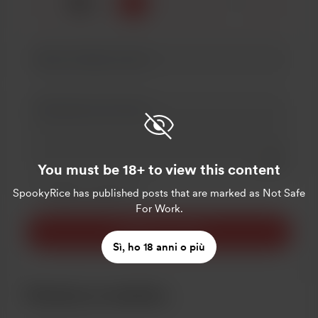
☕
x
1
3
5
Add a 
You must be 18+ to view this content
Rendi questo messaggio privato
SpookyRice
Rendilo mensile
has published posts that are marked as Not Safe
For Work.
Sostieni con $3
Sì, ho 18 anni o più
Diventa un membro