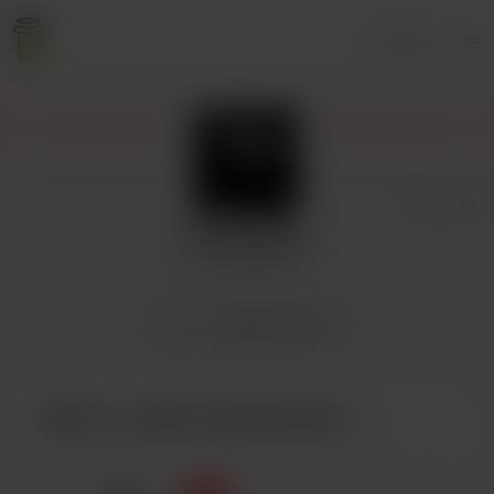
Accesso
SpookyRice
1 sostenitore
Home
Appartenenza
Offri un caffè a SpookyRice