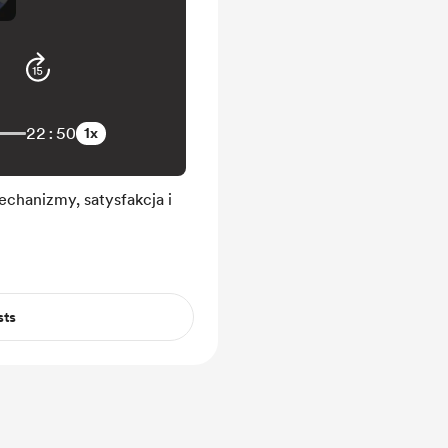
22:50
1x
echanizmy, satysfakcja i
sts