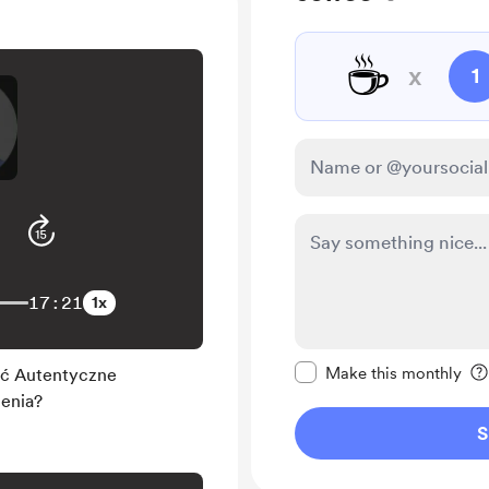
☕
x
1
17:21
1x
Make this message pr
Make this monthly
ać Autentyczne
enia?
S