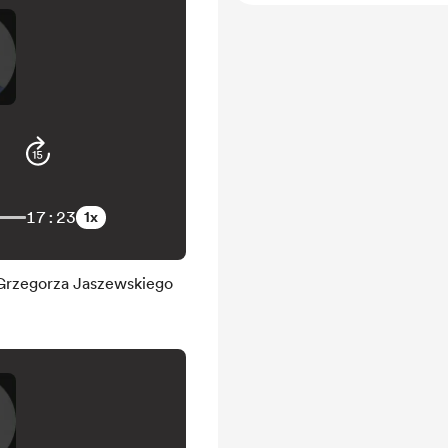
17:23
1x
 Grzegorza Jaszewskiego