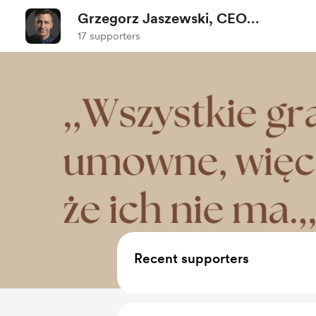
Grzegorz Jaszewski, CEO
Somatic Operating System (S-
17 supporters
OS)
Recent supporters