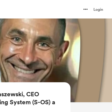
Login
aszewski, CEO
ing System (S-OS) a