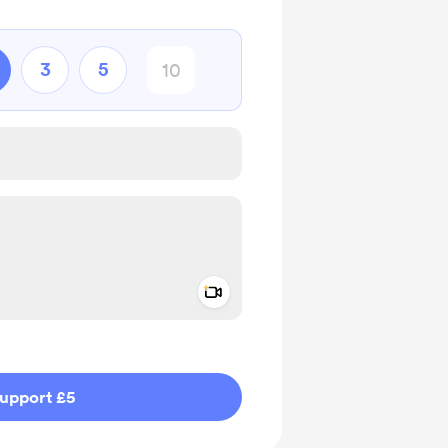
3
5
Add a video message
ivate
upport £5