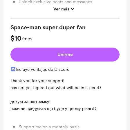
Unlock exclusive posts and messages
Ver más
Work in progress updates
Space-man super duper fan
$10
/mes
Unirme
Incluye ventajas de Discord
Thank you for your support!
has not yet figured out what will be in it tier :D
дякую за підтримку!
поки не придумав що буде у цьому рівні :D
Support me on a monthly basis