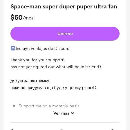
Space-man super duper puper ultra fan
$50
/mes
Unirme
Incluye ventajas de Discord
Thank you for your support!
has not yet figured out what will be in it tier :D
дякую за підтримку!
поки не придумав що буде у цьому рівні :D
Support me on a monthly basis
Ver más
Unlock exclusive posts and messages