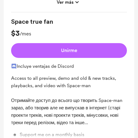
Ver más
Unlock exclusive posts and messages
Space true fan
$3
/mes
Unirme
Incluye ventajas de Discord
Access to all preview, demo and old & new tracks,
playbacks, and video with Space-man
Отримайте доступ до всього що творить Space-man
зараз, або творив але не випускав в інтернет (старі
проекти треків, нові проекти треків, мінусовки, нові
треки перед релізом, відео та інше...
Support me on a monthly basis