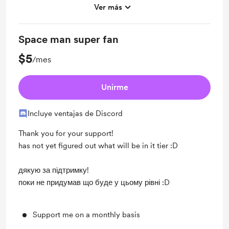
Ver más
Unlock exclusive posts and messages
Space man super fan
$5
/mes
Unirme
Incluye ventajas de Discord
Thank you for your support!
has not yet figured out what will be in it tier :D
дякую за підтримку!
поки не придумав що буде у цьому рівні :D
Support me on a monthly basis