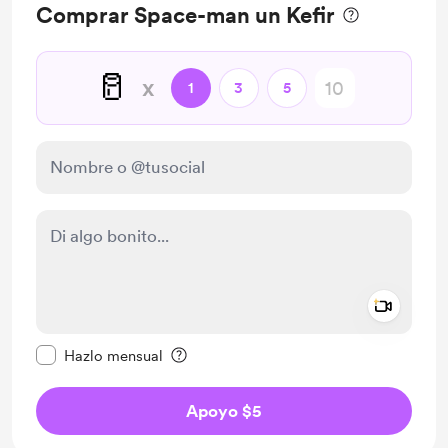
Comprar Space-man un Kefir
🥛
x
1
3
5
Add a 
Configurar este mensaje como privado
Hazlo mensual
Apoyo $5