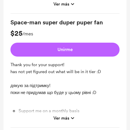
Ver más
Unlock exclusive posts and messages
Space-man super duper puper fan
$25
/mes
Unirme
Thank you for your support!
has not yet figured out what will be in it tier :D
дякую за підтримку!
поки не придумав що буде у цьому рівні :D
Support me on a monthly basis
Ver más
Unlock exclusive posts and messages