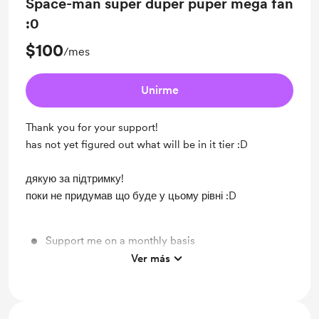
Space-man super duper puper mega fan
:0
$100
/mes
Unirme
Thank you for your support!
has not yet figured out what will be in it tier :D
дякую за підтримку!
поки не придумав що буде у цьому рівні :D
Support me on a monthly basis
Ver más
Unlock exclusive posts and messages