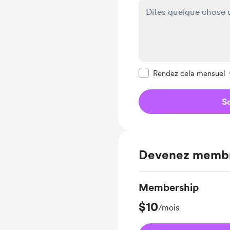
Rendre ce message pr
Rendez cela mensuel
So
Devenez memb
Membership
$10
/mois