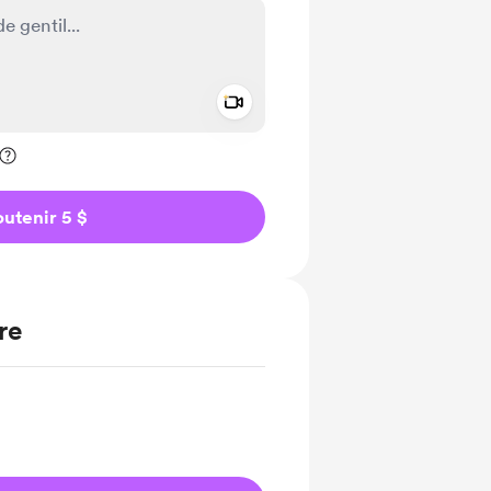
Add a video message
ivé
utenir 5 $
re