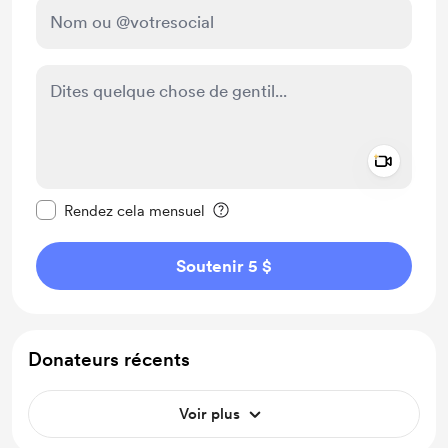
Add a 
Rendre ce message privé
Rendez cela mensuel
Soutenir 5 $
Donateurs récents
Voir plus