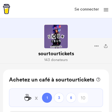
Se connecter
sourtourtickets
143 donateurs
Achetez un café à sourtourtickets
☕
x
1
3
5