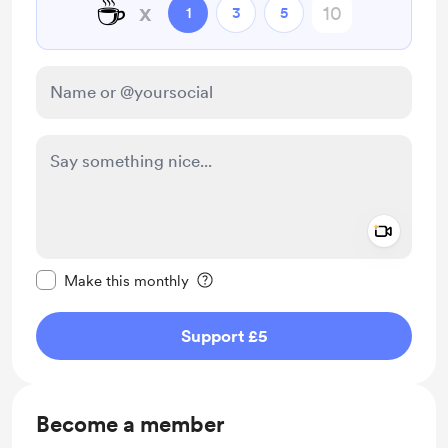
☕
x
1
3
5
Add a 
Make this message private
Make this monthly
Support £5
Become a member