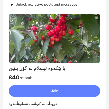
Unlock exclusive posts and messages
با پێکەوە ئیسلام لە گۆڕ بنێین
£40
/month
Join
دوودڵی بە کۆیلەیی ئەمانهێڵێتەوە