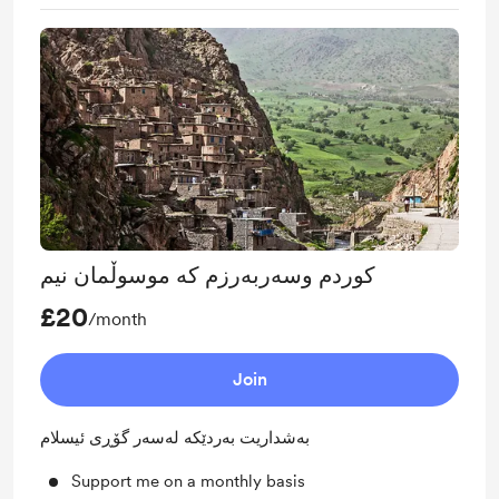
کوردم وسەربەرزم کە موسوڵمان نیم
£20
/month
Join
بەشداریت بەردێکە لەسەر گۆڕی ئیسلام
Support me on a monthly basis