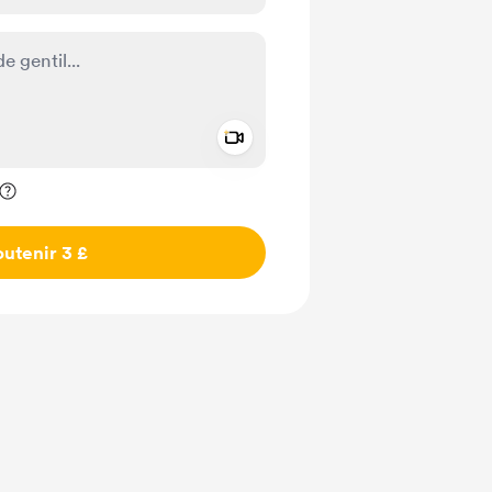
Add a video message
ivé
utenir 3 £