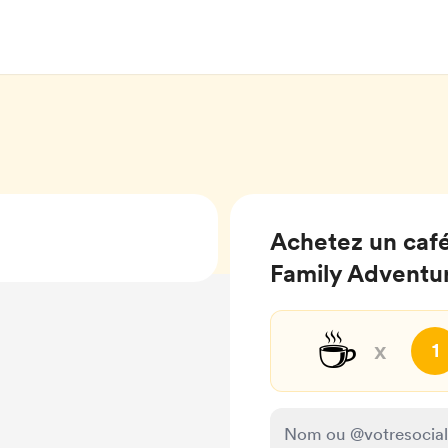
Achetez un café
Family Adventu
☕
x
1