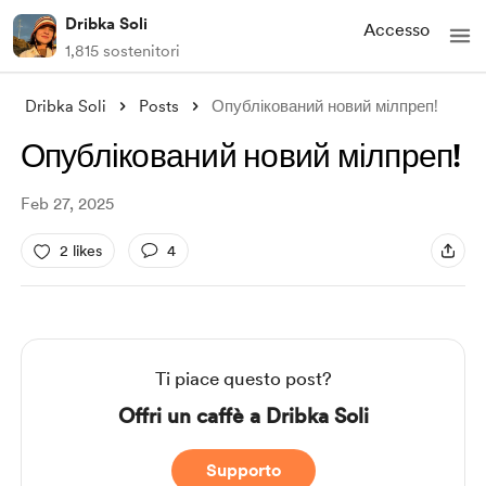
Dribka Soli
Accesso
1,815 sostenitori
Dribka Soli
Posts
Опублікований новий мілпреп!
Опублікований новий мілпреп!
Feb 27, 2025
2 likes
4
Ti piace questo post?
Offri un caffè a Dribka Soli
Supporto