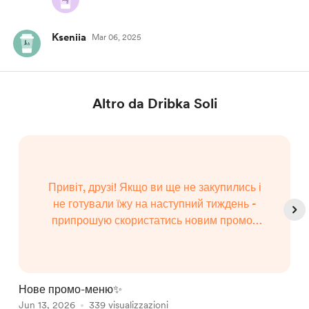
Kseniia
Mar 06, 2025
Altro da Dribka Soli
Привіт, друзі! Якщо ви ще не закупились і
не готували їжу на наступний тиждень -
припрошую скористатись новим промо-
меню🙂‍↕ Я зробила відео на ютуб, як ви
звикли - з усім процесом, а вже список,
кроки і інструкції доступ?...
Нове промо-меню✨
О
Jun 13, 2026
339 visualizzazioni
J