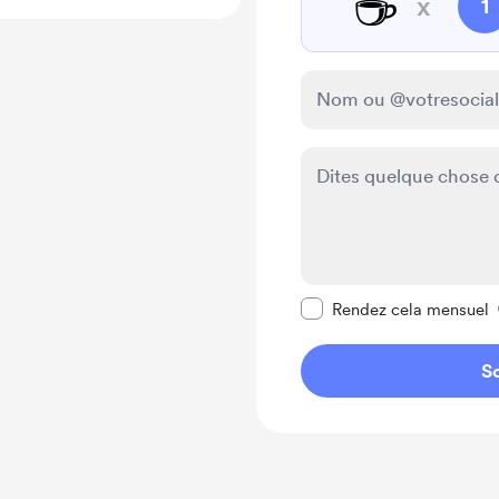
☕
x
1
Rendre ce message pr
Rendez cela mensuel
So