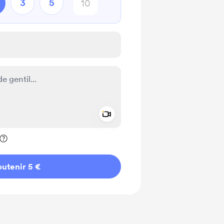
3
5
Add a video message
ivé
utenir 5 €