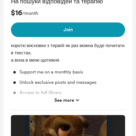
На пошуки відповідей та терапію
$16
/month
Join
короткі висновки з терапії як раз можна буде почитати
в текстах.
а вона в мене щотижня
Support me on a monthly basis
Unlock exclusive posts and messages
Access to full library
See more
Behind the scenes