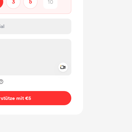
3
5
Add a video message
rivat kennzeichnen
stütze mit €5