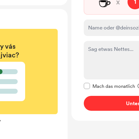
☕
x
1
y vás
jviac?
Diese Nachricht als p
Mach das monatlich
Unter
?