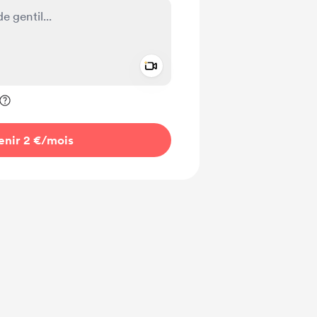
Add a video message
ivé
enir 2 €
/mois