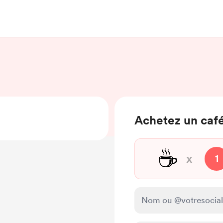
Achetez un café
☕
x
1