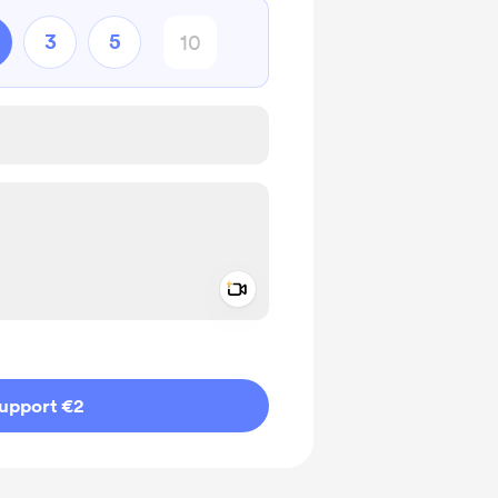
3
5
Add a video message
ivate
upport €2