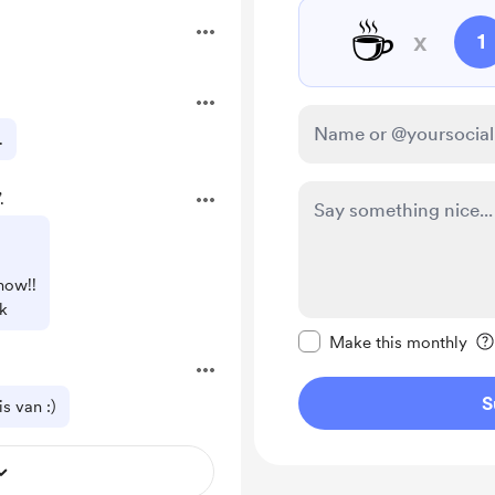
☕
x
1
.
.
how!!
k
Make this message pr
Make this monthly
S
s van :)