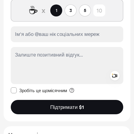
☕
x
1
3
5
Add a 
Зробити це повідомлення приватним
Зробіть це щомісячним
Підтримати $1