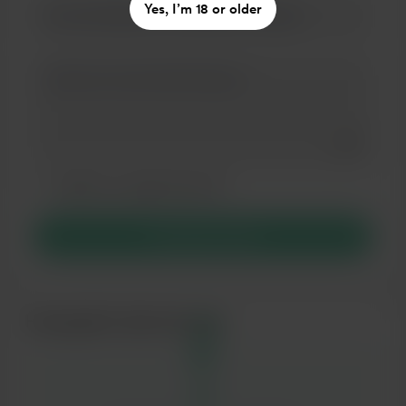
Yes, I’m 18 or older
Add a 
Зробити це повідомлення приватним
Зробіть це щомісячним
Підтримати $5
Нещодавні прихильники