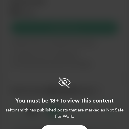
Bronze Level
$5
/місяць
Підписатися
looking at ways to monetise time and talent
Support me on a monthly basis
Unlock exclusive posts and messages
Купити для seftonsmith каву
You must be 18+ to view this content
☕
x
seftonsmith
has published posts that are marked as Not Safe
1
3
5
For Work.