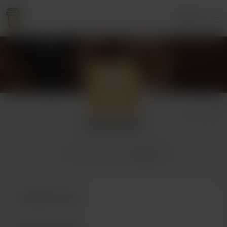
Увійти
seftonsmith
Головна Сторінка
Підписка
Підпишіться