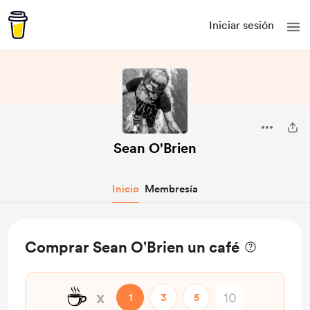
Iniciar sesión
Sean O'Brien
Inicio
Membresía
Comprar Sean O'Brien un café
☕
x
1
3
5