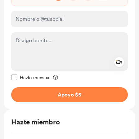
Add a 
Configurar este mensaje como privado
Hazlo mensual
Apoyo $5
Hazte miembro