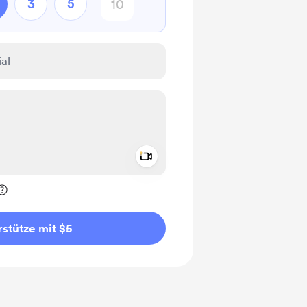
3
5
Add a video message
rivat kennzeichnen
stütze mit $5