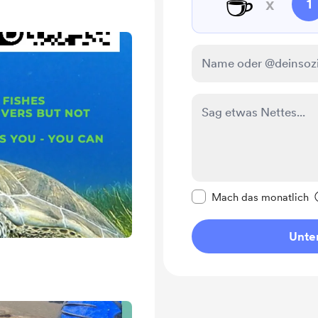
☕
x
1
Diese Nachricht als p
Mach das monatlich
Unter