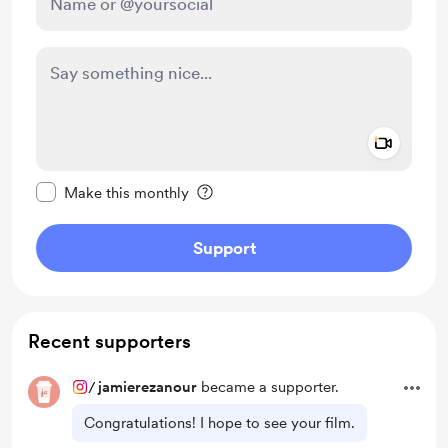
Add a 
Make this message private
Make this monthly
Support
Recent supporters
/
jamierezanour
became a supporter.
Congratulations! I hope to see your film.