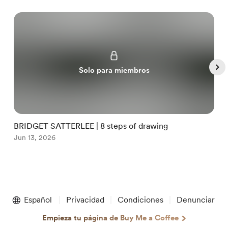
Solo para miembros
BRIDGET SATTERLEE | 8 steps of drawing
G
Jun 13, 2026
J
Item
1
Español
Privacidad
Condiciones
Denunciar
of
5
Empieza tu página de Buy Me a Coffee