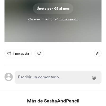
Únete por €5 al mes
¿Ya eres miembro?
Inicia sesión
1 me gusta
Más de SashaAndPencil