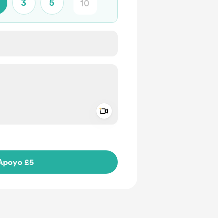
3
5
Add a video message
aje como privado
Apoyo £5