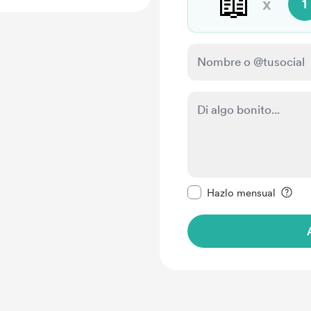
📖
x
1
Configurar este mens
Hazlo mensual