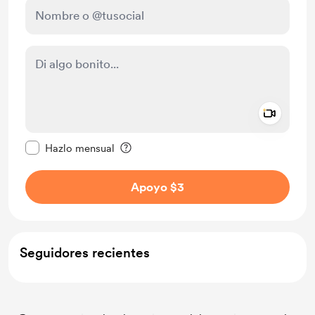
Add a 
Configurar este mensaje como privado
Hazlo mensual
Apoyo $3
Seguidores recientes