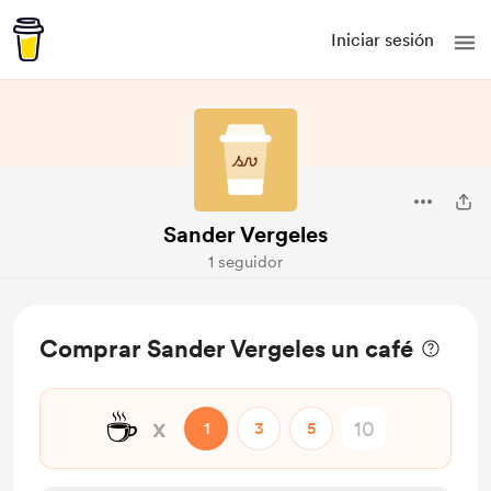
Iniciar sesión
Sander Vergeles
1 seguidor
Comprar Sander Vergeles un café
☕
x
1
3
5