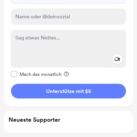
Add a 
Diese Nachricht als privat kennzeichnen
Mach das monatlich
Unterstütze mit $5
Neueste Supporter