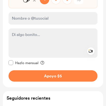
Add a 
Configurar este mensaje como privado
Hazlo mensual
Apoyo $5
Seguidores recientes