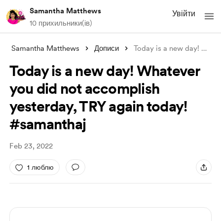
Samantha Matthews
Увійти
10 прихильники(ів)
Samantha Matthews
Дописи
Today is a new day! Whatever you did not
Today is a new day! Whatever
you did not accomplish
yesterday, TRY again today!
#samanthaj
Feb 23, 2022
1 люблю