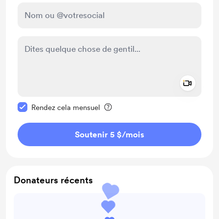
Add a 
Rendre ce message privé
Rendez cela mensuel
Soutenir 5 $
/mois
Donateurs récents