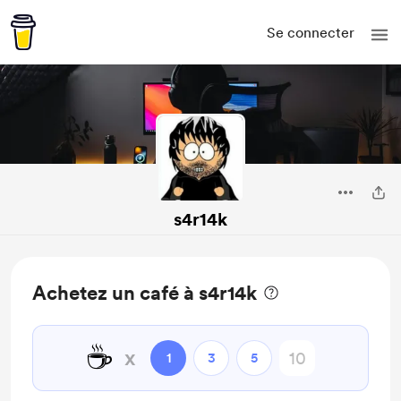
Se connecter
s4r14k
Achetez un café à s4r14k
☕
x
1
3
5