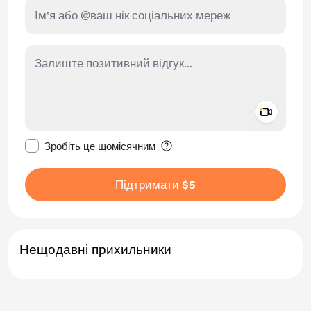
Add a 
Зробити це повідомлення приватним
Зробіть це щомісячним
Підтримати $5
Нещодавні прихильники