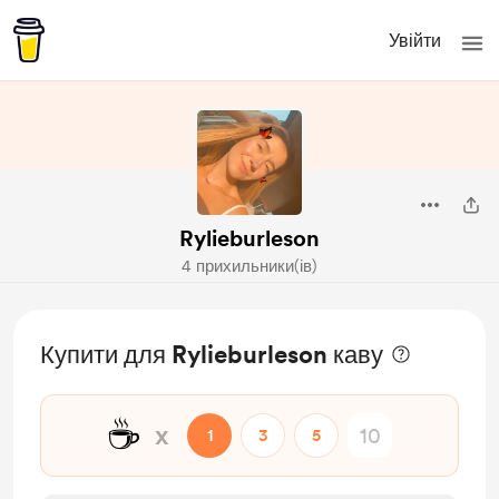
Увійти
Rylieburleson
4 прихильники(ів)
Купити для Rylieburleson каву
☕
x
1
3
5