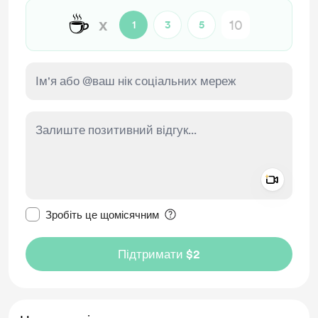
☕
x
1
3
5
Add a 
Зробити це повідомлення приватним
Зробіть це щомісячним
Підтримати $2