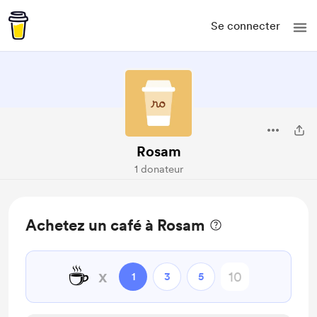
Se connecter
Rosam
1 donateur
Achetez un café à Rosam
☕
x
1
3
5