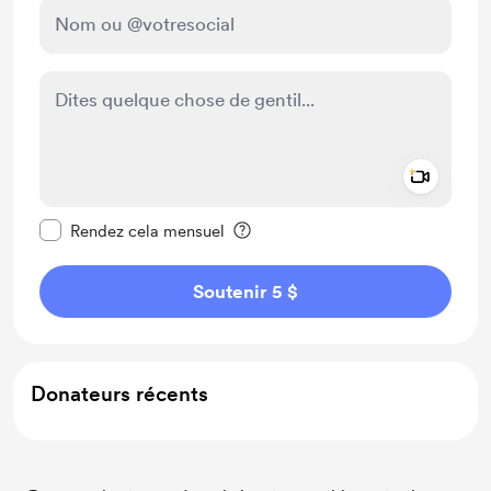
Add a 
Rendre ce message privé
Rendez cela mensuel
Soutenir 5 $
Donateurs récents