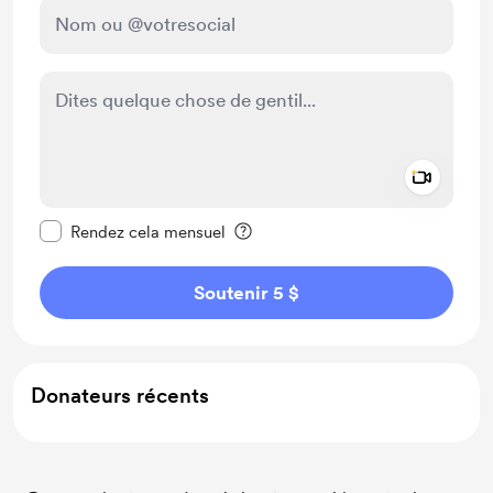
Add a 
Rendre ce message privé
Rendez cela mensuel
Soutenir 5 $
Donateurs récents