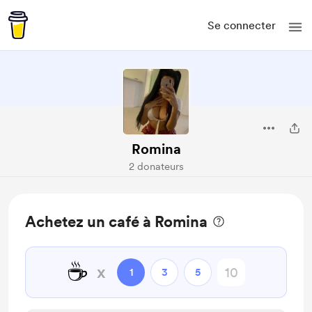
Se connecter
Romina
2 donateurs
Achetez un café à Romina
☕
x
1
3
5