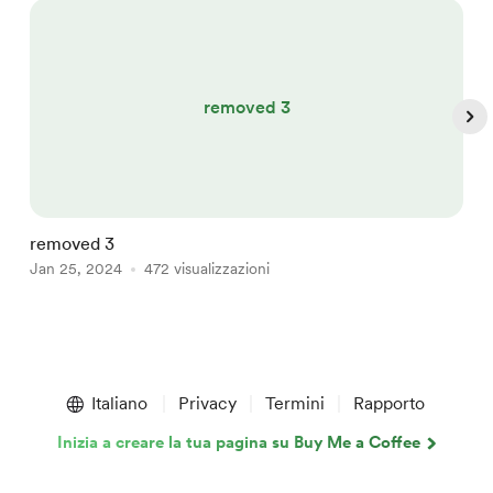
removed 3
removed 3
r
Jan 25, 2024
472 visualizzazioni
J
Item
1
Italiano
Privacy
Termini
Rapporto
of
4
Inizia a creare la tua pagina su Buy Me a Coffee