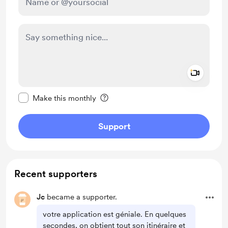
Add a 
Make this message private
Make this monthly
Support
Recent supporters
Jc
became a supporter.
votre application est géniale. En quelques
secondes, on obtient tout son itinéraire et