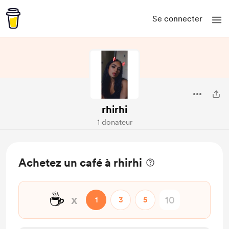
Se connecter
rhirhi
1 donateur
Achetez un café à rhirhi
☕
x
1
3
5