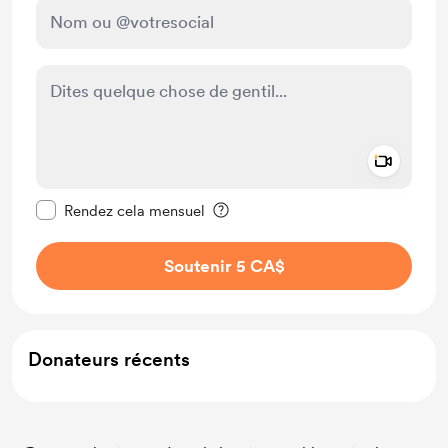
Add a 
Rendre ce message privé
Rendez cela mensuel
Soutenir 5 CA$
Donateurs récents