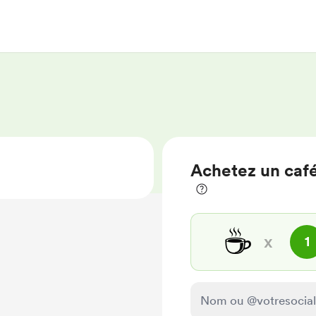
Achetez un café
☕
x
1