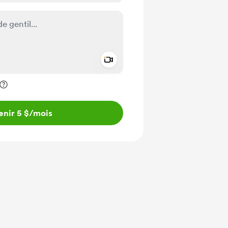
Add a video message
ivé
enir 5 $
/mois