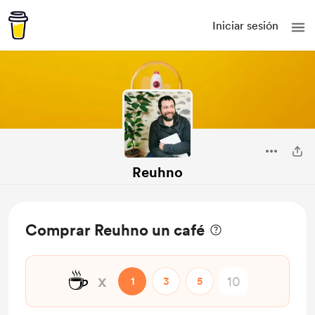
Iniciar sesión
Reuhno
Comprar Reuhno un café
☕
x
1
3
5