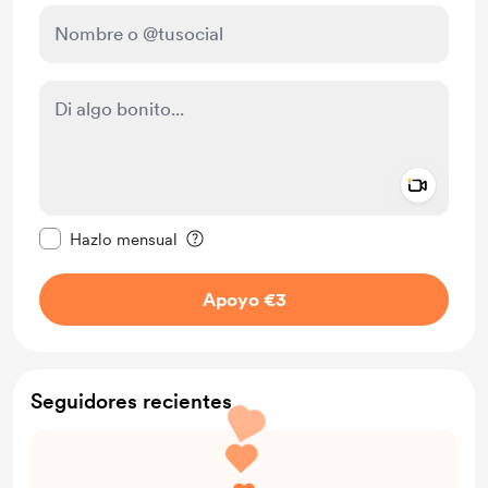
Add a 
Configurar este mensaje como privado
Hazlo mensual
Apoyo €3
Seguidores recientes