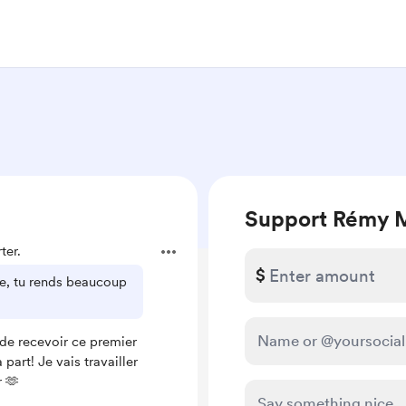
Support Rémy M
ter.
$
ue, tu rends beaucoup
l de recevoir ce premier
 part! Je vais travailler
r 🫶