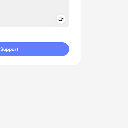
Add a video message
ivate
Support