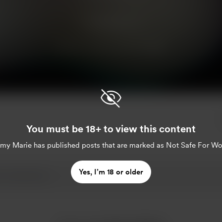
Підтримати
Ви вже є прихильником?
Увійти
You must be 18+ to view this content
my Marie
has published posts that are marked as Not Safe For Wo
Yes, I’m 18 or older