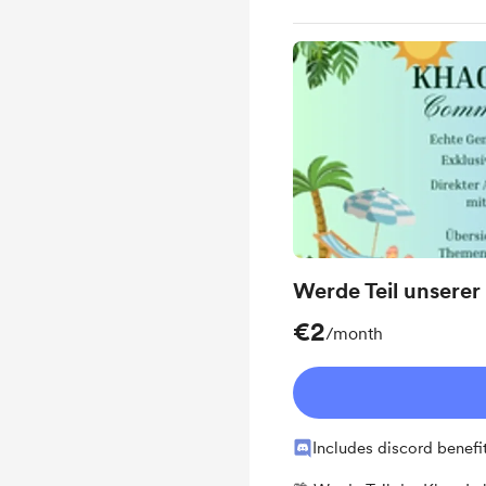
Werde Teil unsere
€2
/month
Includes discord benefi