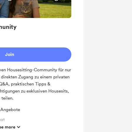
munity
Join
iven Housesitting-Community für nur
irekten Zugang zu einem privaten
Q&A, praktischen Tipps &
htigungen zu exklusiven Housesits,
 teilen.
t-Angebote
hat
ee more
einen nächsten Housesit