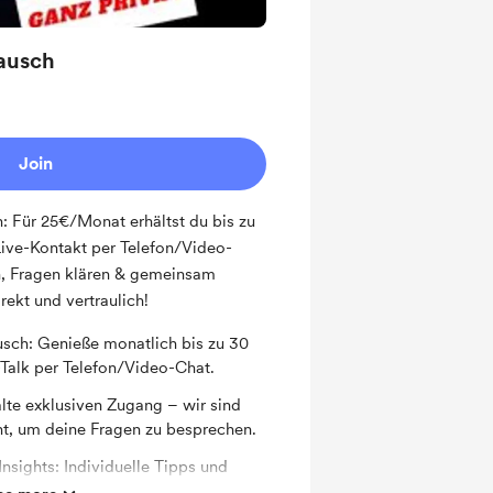
tausch
Join
h: Für 25€/Monat erhältst du bis zu
ive-Kontakt per Telefon/Video-
en, Fragen klären & gemeinsam
irekt und vertraulich!
usch: Genieße monatlich bis zu 30
-Talk per Telefon/Video-Chat.
alte exklusiven Zugang – wir sind
rnt, um deine Fragen zu besprechen.
nsights: Individuelle Tipps und
uf deine Bedürfnisse zugeschnitten.