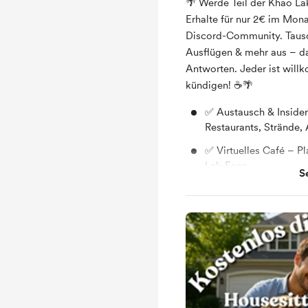
🌴 Werde Teil der Khao L
Erhalte für nur 2€ im Mona
Discord-Community. Tausch
Ausflügen & mehr aus – d
Antworten. Jeder ist wil
kündigen! ☕🌴
✅ Austausch & Insider-
Restaurants, Strände,
✅ Virtuelles Café – P
Lak-Fans
S
✅ Exklusive Inhalte –
Empfehlungen
✅ Respektvolle Atmos
unfreundlichen Antwo