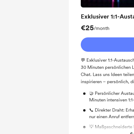
Exklusiver 1:1-Aus
€25
/month
💬 Exklusiver 1:1-Austausc
30 Minuten persönlichen L
Chat. Lass uns Ideen teil
inspirieren – persönlich, d
🤝 Persönlicher Austa
Minuten intensiven 1:1
📞 Direkter Draht: Erh
nur einen Anruf entfe
💡 Maßgeschneiderte I
Inspirationen, genau a