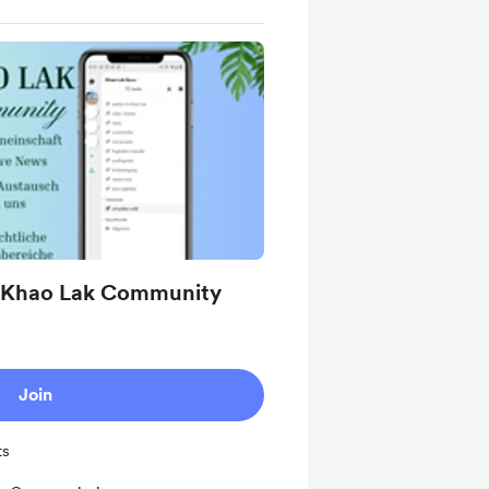
r Khao Lak Community
Join
ts