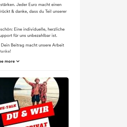
stärken. Jeder Euro macht einen
rückt & danke, dass du Teil unserer
chön: Eine individuelle, herzliche
upport für uns unbezahlbar ist.
 Dein Beitrag macht unsere Arbeit
Danke!
g zählt: Ohne dich würden wir nicht
ee more
 Du bist ein unverzichtbarer Teil
sind wir unendlich dankbar.