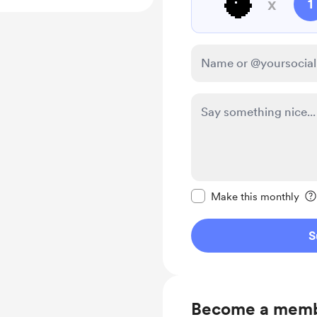
🥥
x
1
Make this message pr
Make this monthly
S
Become a mem