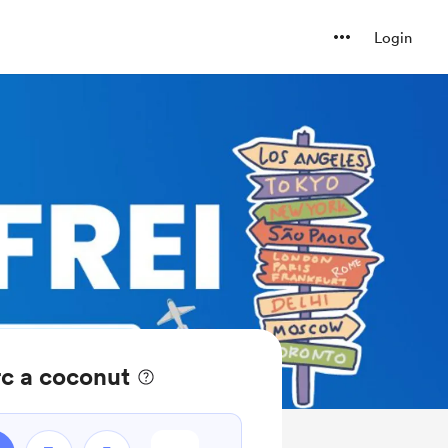
Login
c a coconut