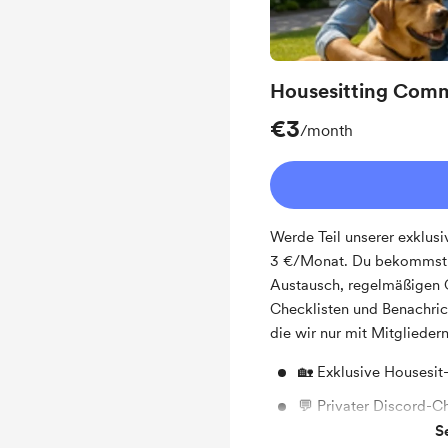
Housesitting Com
€3
/month
Werde Teil unserer exklus
3 €/Monat. Du bekommst d
Austausch, regelmäßigen 
Checklisten und Benachric
die wir nur mit Mitgliedern
🏡 Exklusive Housesi
💬 Privater Discord-C
S
🧳 Insider-Tipps für d