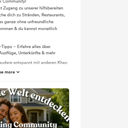
ak Community!
t Zugang zu unserer hilfsbereiten
e dich zu Stränden, Restaurants,
as ganze ohne unfreundliche
lkommen & du kannst monatlich
Tipps – Erfahre alles über
 Ausflüge, Unterkünfte & mehr
laudere entspannt mit anderen Khao
ee more
 Geheimtipps & persönliche
phäre – Keine blöden Fragen, keine
rten