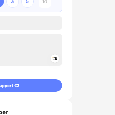
3
5
Add a video message
ivate
upport €3
ber