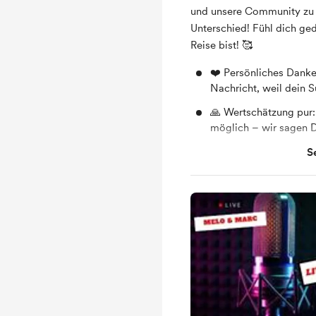
und unsere Community zu 
Unterschied! Fühl dich ged
Reise bist! 🥰
❤️ Persönliches Dankes
Nachricht, weil dein S
🙏 Wertschätzung pur:
möglich – wir sagen 
💙 Deine Unterstützun
S
so weit kommen.
🌟 Gemeinsamer Spirit:
unserer Reise – dafür 