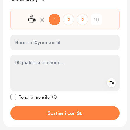
☕
x
1
3
5
Add a 
Rendi questo messaggio privato
Rendilo mensile
Sostieni con $5