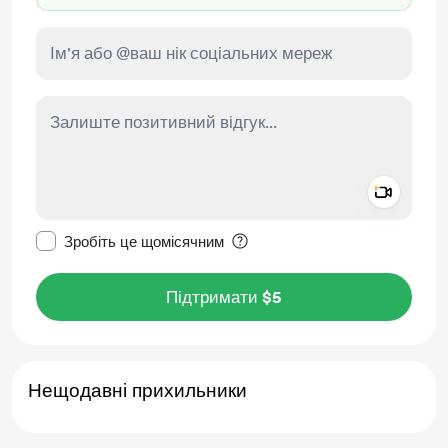
Add a 
Зробити це повідомлення приватним
Зробіть це щомісячним
Підтримати $5
Нещодавні прихильники