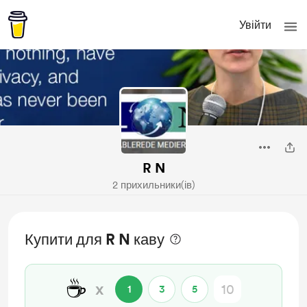
Увійти
R N
2 прихильники(ів)
Купити для R N каву
☕
x
1
3
5