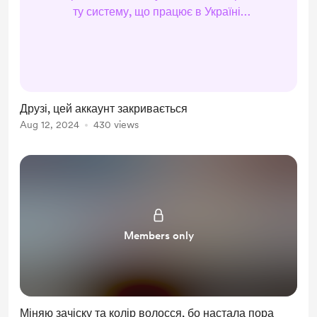
ту систему, що працює в Україні(
Тому дуже прошу вас скасувати тут
підписку та натомість підписатися
або прямо на спонсорство на
Ютюбі, або на Патреон. Дякую...
Друзі, цей аккаунт закривається
Aug 12, 2024
430 views
Members only
Міняю зачіску та колір волосся, бо настала пора