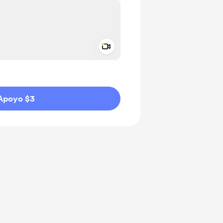
Add a video message
aje como privado
Apoyo $3