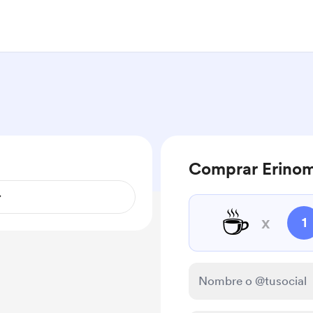
Comprar Erinom
☕
x
1