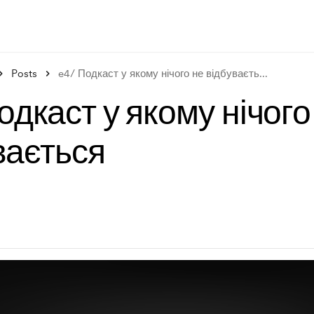
Posts
e4/ Подкаст у якому нічого не відбуваєть
...
одкаст у якому нічого
вається