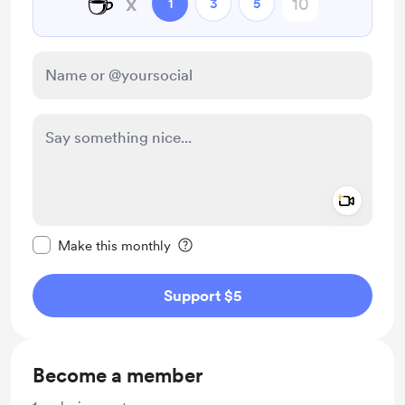
☕
x
1
3
5
Add a 
Make this message private
Make this monthly
Support $5
Become a member