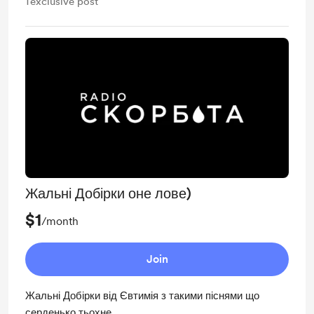
1
exclusive post
Жальні Добірки оне лове)
$1
/month
Join
Жальні Добірки від Євтимія з такими піснями що
серденько тьохне